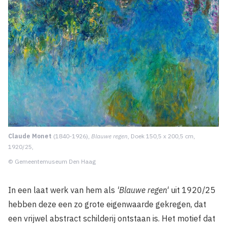
Claude Monet
(1840-1926),
Blauwe regen
, Doek 150,5 x 200,5 cm,
1920/25,
© Gemeentemuseum Den Haag
In een laat werk van hem als
'Blauwe regen'
uit 1920/25
hebben deze een zo grote eigenwaarde gekregen, dat
een vrijwel abstract schilderij ontstaan is. Het motief dat