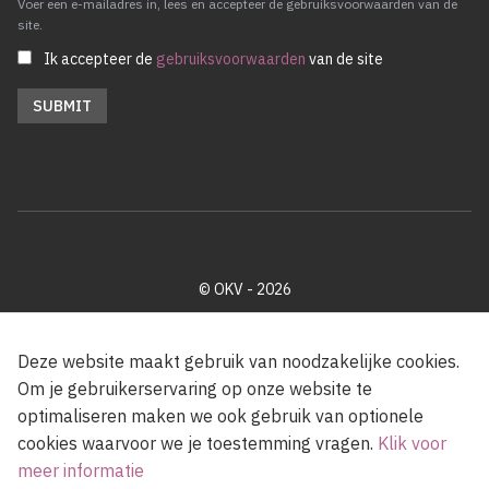
Voer een e-mailadres in, lees en accepteer de gebruiksvoorwaarden van de
site.
Ik accepteer de
gebruiksvoorwaarden
van de site
© OKV - 2026
Privacy policy
Cookie disclaimer
Footer
Deze website maakt gebruik van noodzakelijke cookies.
Om je gebruikerservaring op onze website te
optimaliseren maken we ook gebruik van optionele
Met steun van de Vlaamse Gemeenschap
cookies waarvoor we je toestemming vragen.
Klik voor
meer informatie