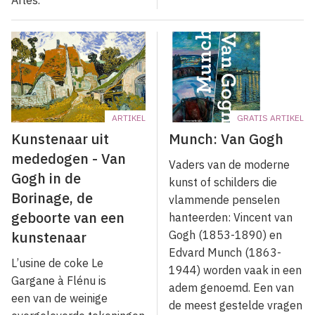
ARTIKEL
GRATIS ARTIKEL
Kunstenaar uit
Munch: Van Gogh
mededogen - Van
Vaders van de moderne
Gogh in de
kunst of schilders die
Borinage, de
vlammende penselen
geboorte van een
hanteerden: Vincent van
kunstenaar
Gogh (1853-1890) en
Edvard Munch (1863-
L’usine de coke Le
1944) worden vaak in een
Gargane à Flénu is
adem genoemd. Een van
een van de weinige
de meest gestelde vragen