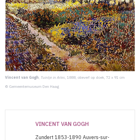
Vincent van Gogh
,
Tuintje in Arles
, 1888, olieverf op doek, 72 x 91 cm
© Gemeentemuseum Den Haag
VINCENT VAN GOGH
Zundert 1853-1890 Auvers-sur-