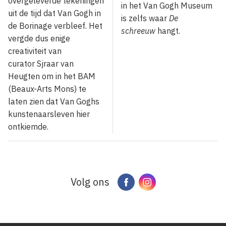
overgeleverde tekeningen
in het Van Gogh Museum
uit de tijd dat Van Gogh in
is zelfs waar
De
de Borinage verbleef. Het
schreeuw
hangt.
vergde dus enige
creativiteit van
curator Sjraar van
Heugten om in het BAM
(Beaux-Arts Mons) te
laten zien dat Van Goghs
kunstenaarsleven hier
ontkiemde.
Volg ons
Facebook
Instagram