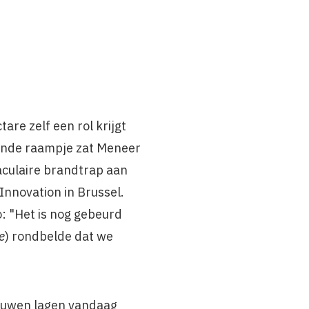
are zelf een rol krijgt
 ronde raampje zat Meneer
aculaire brandtrap aan
nnovation in Brussel.
: "Het is nog gebeurd
e
) rondbelde dat we
bouwen lagen vandaag