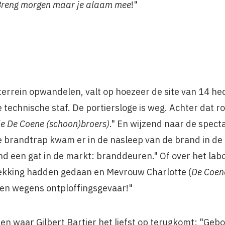
reng morgen maar je alaam mee
!"
errein opwandelen, valt op hoezeer de site van 14 hect
 technische staf. De portiersloge is weg. Achter dat
de De Coene (schoon)broers)
." En wijzend naar de spect
 brandtrap kwam er in de nasleep van de brand in de I
d een gat in de markt: branddeuren." Of over het labo
ekking hadden gedaan en Mevrouw Charlotte (
De Coen
en wegens ontploffingsgevaar!"
nen waar Gilbert Bartier het liefst op terugkomt: "Ge