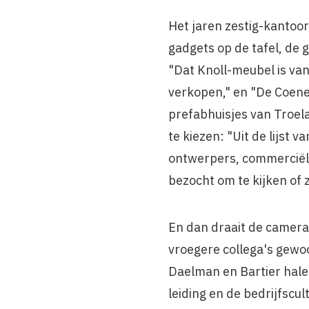
Het jaren zestig-kanto
gadgets op de tafel, de 
"Dat Knoll-meubel is va
verkopen," en "De Coene
prefabhuisjes van Troela
te kiezen: "Uit de lijs
ontwerpers, commerciël
bezocht om te kijken of zi
En dan draait de camera,
vroegere collega's gewoon
Daelman en Bartier hale
leiding en de bedrijfscult