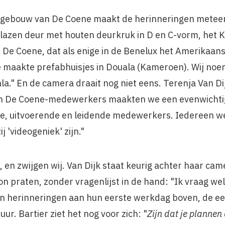
orgebouw van De Coene maakt de herinneringen meteen
glazen deur met houten deurkruk in D en C-vorm, het Kn
n De Coene, dat als enige in de Benelux het Amerika
 maakte prefabhuisjes in Douala (Kameroen). Wij no
la." En de camera draait nog niet eens. Terenja Van Di
t van De Coene-medewerkers maakten we een evenwichtig
e, uitvoerende en leidende medewerkers. Iedereen w
j 'videogeniek' zijn."
 en zwijgen wij. Van Dijk staat keurig achter haar ca
 praten, zonder vragenlijst in de hand: "Ik vraag wel a
n herinneringen aan hun eerste werkdag boven, de ee
uur. Bartier ziet het nog voor zich: "
Zijn dat je plannen