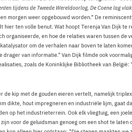
ten tijdens de Tweede Wereldoorlog, De Coene lag vlak
ten morgen weer opgebouwd worden." De reminiscenti
 hier ten volle benut. Wat hoopt Terenja Van Dijk te
ch organiseerde, en hoe de relaties waren tussen de v
 katalysator om de verhalen naar boven te laten komen.
e drager van informatie." Van Dijk filmde ook voorma
lisaties, zoals de Koninklijke Bibliotheek van België: "
r de kip met de gouden eieren vertelt, namelijk triple
 dikte, hout impregneren en industriële lijm, gaat d
en op het industrieterrein. Ook elk vliegtuig, een joel
n zijn voor de geluidsman genoeg om een shot te laten
en kon alleen hier ontstaan: "Die stenen maakten we 