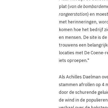
plat (
van de bombardemen
rangeerstation
) en moes
met herinneringen, wordt
komen hoe het bedrijf zi
en mensen. De site is de
trouwens een belangrijk
locaties met De Coene-rea
iets oproepen."
Als Achilles Daelman ove
stammen afrollen op 4 mm
door de schurende geluid
de wind in de populiere
verhaal over de baksten