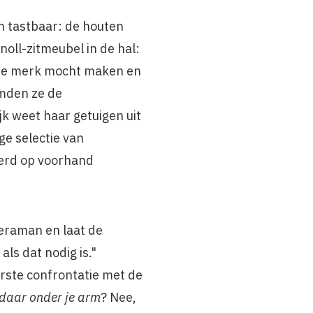
 tastbaar: de houten
oll-zitmeubel in de hal:
anse merk mocht maken en
emden ze de
jk weet haar getuigen uit
e selectie van
erd op voorhand
meraman en laat de
ls dat nodig is."
rste confrontatie met de
 daar onder je arm
? Nee,