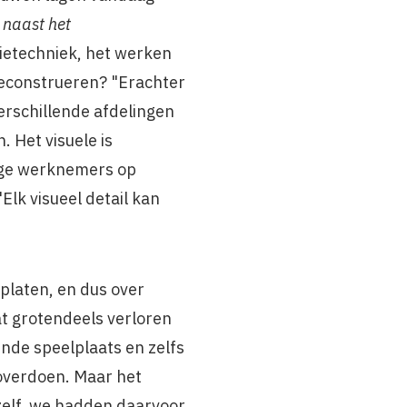
 naast het
etechniek, het werken
 reconstrueren? "Erachter
erschillende afdelingen
 Het visuele is
lige werknemers op
Elk visueel detail kan
xplaten, en dus over
at grotendeels verloren
ende speelplaats en zelfs
 overdoen. Maar het
zelf, we hadden daarvoor