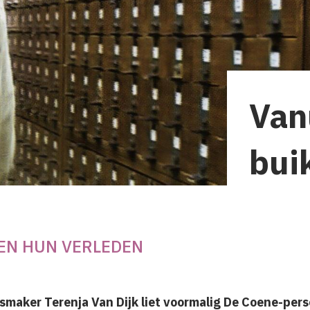
Van
bui
EN HUN VERLEDEN
gsmaker Terenja Van Dijk liet voormalig De Coene-per