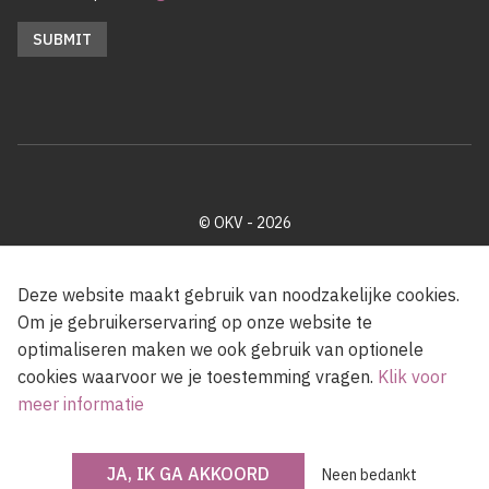
© OKV - 2026
Privacy policy
Cookie disclaimer
Footer
Deze website maakt gebruik van noodzakelijke cookies.
Om je gebruikerservaring op onze website te
optimaliseren maken we ook gebruik van optionele
Met steun van de Vlaamse Gemeenschap
cookies waarvoor we je toestemming vragen.
Klik voor
meer informatie
JA, IK GA AKKOORD
Neen bedankt