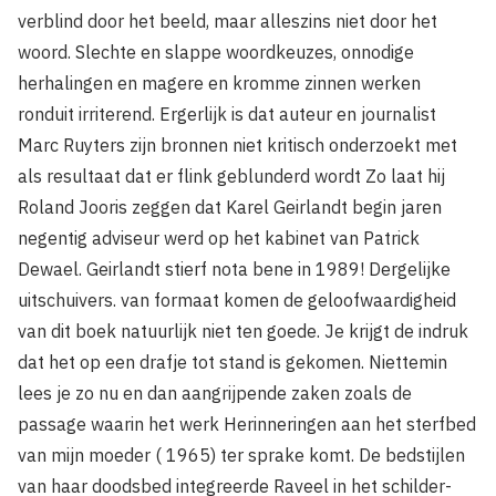
verblind door het beeld, maar alleszins niet door het
woord. Slechte en slappe woordkeuzes, onnodige
herhalingen en magere en kromme zinnen werken
ronduit irriterend. Ergerlijk is dat auteur en journalist
Marc Ruyters zijn bronnen niet kritisch onderzoekt met
als re­sultaat dat er flink geblunderd wordt Zo laat hij
Roland Jooris zeggen dat Karel Geirlandt begin jaren
negentig adviseur werd op het kabinet van Patrick
Dewael. Geirlandt stierf nota bene in 1989! Dergelijke
uitschuivers. van formaat komen de geloofwaardigheid
van dit boek natuurlijk niet ten goede. Je krijgt de indruk
dat het op een drafje tot stand is gekomen. Niet­temin
lees je zo nu en dan aangrijpende zaken zoals de
passage waarin het werk Herinneringen aan het sterfbed
van mijn moeder ( 1965) ter sprake komt. De bedstijlen
van haar doodsbed integreerde Raveel in het schilder­