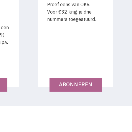
Proef eens van OKV.
Voor €32 krijg je drie
nummers toegestuurd.
 een
9)
p.v.
ABONNEREN