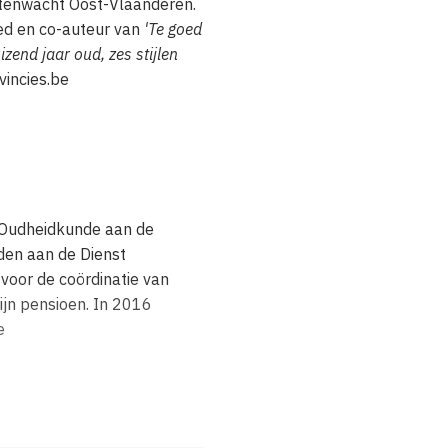
tenwacht Oost-Vlaanderen.
oed en co-auteur van
'Te goed
izend jaar oud, zes stijlen
vincies.be
 Oudheidkunde aan de
nden aan de Dienst
oor de coördinatie van
ijn pensioen. In 2016
e