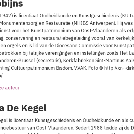
bijns
(1947)
is licentiaat Oudheidkunde en Kunstgeschiedenis (KU 
 Monumentenzorg en Restauratie (NHIBS Antwerpen). Hij was
Dienst voor het Kunstpatrimonium van Oost-Vlaanderen als er
ing, conservering en restauratiebegeleiding vooral van kerkeli
en orgels en is lid van de Diocesane Commissie voor Kunstpa
betrokken bij talrijke verenigingen en instellingen zoals Het La
deren-Brussel (secretaris), Kerkfabrieken Sint-Martinus Aal
chting Cultuurpatrimonium Bisdom, V.VAK. Foto © http://xn--di
n/
ze auteur
a De Kegel
gel is licentiaat Kunstgeschiedenis en Oudheidkunde en als c
inciebestuur van Oost-Vlaanderen. Sedert 1988 leidde zij de D