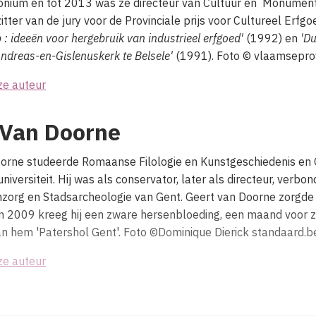
onium en tot 2013 was ze directeur van Cultuur en Monumen
tter van de jury voor de Provinciale prijs voor Cultureel Erfg
 : ideeën voor hergebruik van industrieel erfgoed'
(1992) en
'Du
-Andreas-en-Gislenuskerk te Belsele'
(1991). Foto © vlaamsepro
ze auteur
 Van Doorne
orne studeerde Romaanse Filologie en Kunstgeschiedenis en
niversiteit. Hij was als conservator, later als directeur, verbo
rg en Stadsarcheologie van Gent. Geert van Doorne zorgde v
 In 2009 kreeg hij een zware hersenbloeding, een maand voor z
n hem 'Patershol Gent'. Foto ©Dominique Dierick standaard.b
ze auteur