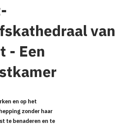
t-
fskathedraal van
t - Een
stkamer
rken en op het
schepping zonder haar
st te benaderen en te