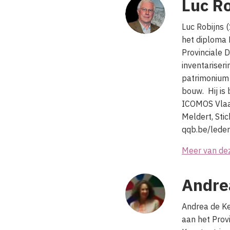
Luc Ro
Luc Robijns 
het diploma
Provinciale 
inventariser
patrimonium 
bouw. Hij is 
ICOMOS Vlaan
Meldert, Sti
qqb.be/lede
Meer van de
Andre
Andrea de Ke
aan het Prov