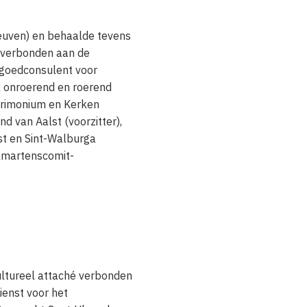
Leuven) en behaalde tevens
 verbonden aan de
fgoedconsulent voor
jk onroerend en roerend
trimonium en Kerken
nd van Aalst (voorzitter),
st en Sint-Walburga
rkmartenscomit-
ultureel attaché verbonden
ienst voor het