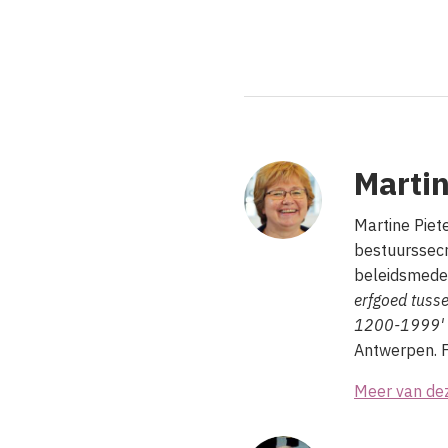
Marti
Martine Piet
bestuurssecr
beleidsmedew
erfgoed tusse
1200-1999'
Antwerpen. F
Meer van de