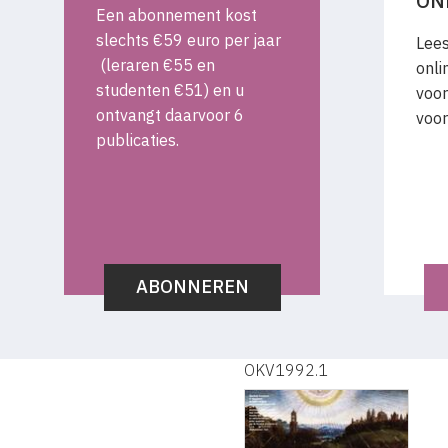
ON
Een abonnement kost
slechts €59 euro per jaar
Lees
(leraren €55 en
onli
studenten €51) en u
voor
ontvangt daarvoor 6
voor
publicaties.
ABONNEREN
OKV1992.1