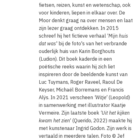
fietsen, reizen, kunst en wetenschap, ook
voor kinderen, liepen in elkaar over. De
Moor denkt graag na over mensen en laat
zijn lezer graag ontdekken. In 2015
schreef hij het fictieve verhaal '
Mijn huis
dat was
' bij de foto's van het verbrande
ouderlijk huis van Karin Borghouts
(Ludion). Dit boek kaderde in een
poëtische reeks waarin hij zich liet
inspireren door de beeldende kunst van
Luc Tuymans, Roger Raveel, Raoul De
Keyser, Michaël Borremans en Francis
Alÿs. In 2021 verscheen
‘Witje’
(Leopold)
in samenwerking met illustrator Kaatje
Vermeire. Zijn laatste boek
'Uit het kijken
kwam het zien'
(Querido, 2022) maakte hij
met kunstenaar Ingrid Godon. Zijn werk is
vertaald in meerdere talen.
Foto ©
Jef