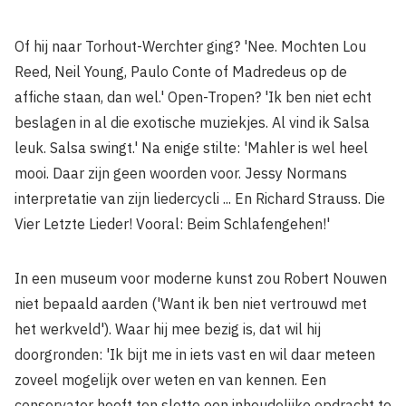
Of hij naar Torhout­-Werchter ging? 'Nee. Mochten Lou
Reed, Neil Young, Paulo Conte of Madredeus op de
affiche staan, dan wel.' Open-Tropen? 'Ik ben niet echt
beslagen in al die exotische muziekjes. Al vind ik Salsa
leuk. Salsa swingt.' Na enige stilte: 'Mahler is wel heel
mooi. Daar zijn geen woorden voor. Jessy Normans
interpretatie van zijn liedercycli ... En Richard Strauss. Die
Vier Letzte Lieder! Vooral: Beim Schlafengehen!'
In een museum voor moderne kunst zou Robert Nouwen
niet bepaald aarden ('Want ik ben niet vertrouwd met
het werkveld'). Waar hij mee bezig is, dat wil hij
doorgronden: 'Ik bijt me in iets vast en wil daar meteen
zoveel mogelijk over weten en van kennen. Een
conservator heeft ten slotte een inhoudelijke opdracht te