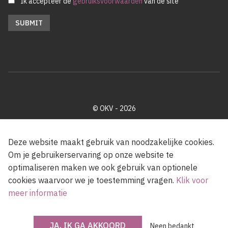
Ik accepteer de
gebruiksvoorwaarden
van de site
© OKV - 2026
Privacy policy
Cookie disclaimer
Footer
Deze website maakt gebruik van noodzakelijke cookies.
Om je gebruikerservaring op onze website te
optimaliseren maken we ook gebruik van optionele
Met steun van de Vlaamse Gemeenschap
cookies waarvoor we je toestemming vragen.
Klik voor
meer informatie
JA, IK GA AKKOORD
Neen bedankt