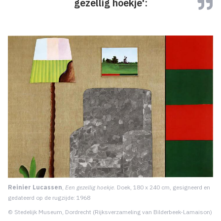
gezellig hoekje':
Reinier Lucassen
,
Een gezellig hoekje
. Doek, 180 x 240 cm, gesigneerd en
gedateerd op de rugzijde: 1968
© Stedelijk Museum, Dordrecht (Rijksverzameling van Bilderbeek-­Lamaison)