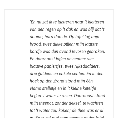
'
En nu zat ik te luisteren naar 't kletteren
van den regen op 't dak en was blij dat 't
dooide, hard dooide. Op tafel lag mijn
brood, twee dikke pillen; mijn laatste
bordje was den avond tevoren gebroken.
En daarnaast lagen de centen: vier
blauwe papiertjes, twee rijksdaalders,
drie guldens en enkele centen. En in den
hoek op den grond stond mijn één-
vlams stelletje en in 't kleine keteltje
begon 't water te razen. Daarnaast stond
mijn theepot, zonder deksel, te wachten
tot 't water zou koken; de thee was er al
in. En ik zat met mijn beenen onder tafel