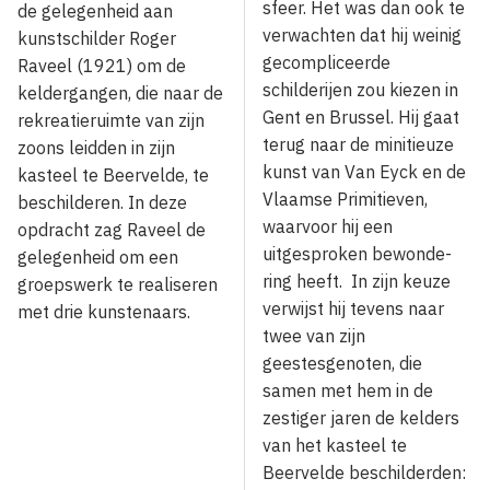
sfeer. Het was dan ook te
de gelegenheid aan
verwachten dat hij weinig
kunstschilder Roger
gecompli­ceerde
Raveel (1921) om de
schilderijen zou kiezen in
keldergangen, die naar de
Gent en Brussel. Hij gaat
rekreatieruimte van zijn
terug naar de minitieuze
zoons leidden in zijn
kunst van Van Eyck en de
kasteel te Beervelde, te
Vlaamse Primitieven,
beschilderen. In deze
waarvoor hij een
opdracht zag Raveel de
uitgesproken bewonde­
gelegenheid om een
ring heeft. In zijn keuze
groepswerk te realiseren
verwijst hij tevens naar
met drie kunstenaars.
twee van zijn
geestesgenoten, die
samen met hem in de
zestiger jaren de kelders
van het kas­teel te
Beervelde beschilderden: