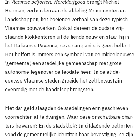
In
Vlaamse belforten. Werelderfgoed
brengt Michiel
Heirman, verbonden aan de afdeling Monumenten en
Landschappen, het boei­ende verhaal van deze typisch
Vlaamse bouwwerken. Ook al dateert de oudste vrij­
staande klokkentoren uit de tiende eeuw en staat hij in
het Italiaanse Ravenna, deze campanile is geen belfort.
Het belfort is immers een symbool van de middeleeuwse
'gemeente', een stedelijke gemeenschap met grote
autonomie tegenover de feodale heer. In de elfde-
eeuwse Vlaamse steden groeide het zelfbewustzijn
evenredig met de handelsopbrengsten.
Met dat geld slaagden de stedelingen erin geschreven
voorrechten af te dwingen. Waar deze onschatbare char­
ters bewaren? En de stadsklok? In uitda­gende belforten
vond de gemeentelijke identiteit haar bevestiging. Ze zijn