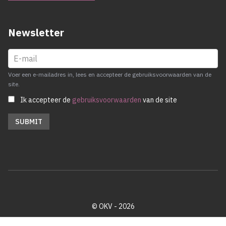
Newsletter
Voer een e-mailadres in, lees en accepteer de gebruiksvoorwaarden van de
site.
Ik accepteer de
gebruiksvoorwaarden
van de site
© OKV - 2026
Privacy policy
Cookie disclaimer
Footer