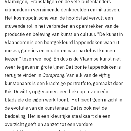
Vlamingen, Franstaligen en de vele buitenlanders
uitmonden in verruimende denkbeelden en initiatieven.
Het kosmopolitische van de hoofdstad vervult een
stuwende rol in het verbreden en opentrekken van de
productie en bele­ving van kunst en cultuur. "De kunst in
Vlaanderen is een bontgekleurd lappen­deken waaruit
musea, galeries en cura­toren naar hartelust kunnen
kiezen," lezen we nog. En dus is de Vlaamse kunst niet
weer te geven in grote lijnen.Dat bonte lappendeken is
terug te vinden in
Oorsprong
. Van elk van de vijftig
kunste­naars is een krachtige portretfoto, gemaakt door
Kris Dewitte, opgenomen, een beknopt cv en één
bladzijde die eigen werk toont. Het biedt geen inzicht in
de evolutie van de kunstenaar. Dat is ook niet de
bedoeling. Het is een kleurrijke staal­kaart die een
overzicht geeft en aanzet tot een verdere