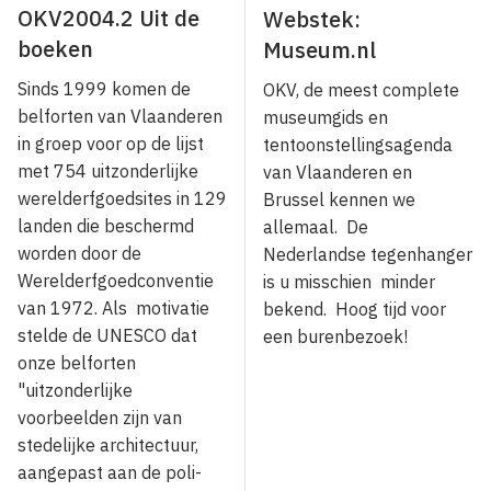
OKV2004.2 Uit de
Webstek:
boeken
Museum.nl
Sinds 1999 komen de
OKV, de meest complete
belforten van Vlaanderen
museumgids en
in groep voor op de lijst
tentoonstellingsagenda
met 754 uitzonderlijke
van Vlaanderen en
werelderfgoedsites in 129
Brussel kennen we
landen die beschermd
allemaal. De
worden door de
Nederlandse tegenhanger
Werelderfgoedconventie
is u misschien minder
van 1972. Als moti­vatie
bekend. Hoog tijd voor
stelde de UNESCO dat
een burenbezoek!
onze belforten
"uitzonderlijke
voorbeelden zijn van
stede­lijke architectuur,
aangepast aan de poli­