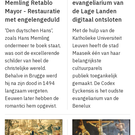
Memling Retablo
evangeliarium van
Mayor - Restauratie
de Lage Landen
met engelengeduld
digitaal ontsloten
'Den duytschen Hans',
Met de hulp van de
zoals Hans Memling
Katholieke Universiteit
ondermeer te boek staat,
Leuven heeft de stad
was ooit de excellerende
Maaseik één van haar
schilder van heel de
belangrijkste
christelijke wereld.
cultuurparels
Behalve in Brugge werd
publiek toegankelijk
hij na zijn dood in 1494
gemaakt. De Codex
langzaam vergeten.
Eyckensis is het oudste
Eeuwen later hebben de
evangeliarium van de
romantici hem opgevist.
Benelux