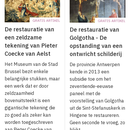
GRATIS ARTIKEL
GRATIS ARTIKEL
De restauratie van
De restauratie van
een zeldzame
Golgotha - De
tekening van Pieter
opstanding van een
Coecke van Aelst
ontwricht schilderij
Het Museum van de Stad
De provincie Antwerpen
Brussel bezit enkele
kende in 2013 een
belangrijke stukken, maar
subsidie toe om het
een werk dat er door
zeventiende-eeuwse
zeldzaamheid
paneel met de
bovenuitsteekt is een
voorstelling van Golgotha
gigantische tekening die
uit de Sint-Stefanuskerk in
zo goed als zeker kan
Hingene te restaureren.
worden toegeschreven
Geen seconde te vroeg, zo
aan Pieter Coecke van
blijkt.