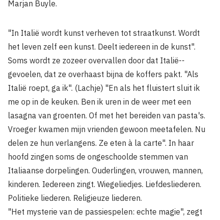
Marjan Buyle.
"In Italië wordt kunst verheven tot straatkunst. Wordt
het leven zelf een kunst. Deelt iedereen in de kunst".
Soms wordt ze zozeer overvallen door dat Italië-­
gevoelen, dat ze overhaast bijna de koffers pakt. "Als
Italië roept, ga ik". (Lachje) "En als het fluistert sluit ik
me op in de keuken. Ben ik uren in de weer met een
lasagna van groenten. Of met het bereiden van pasta's.
Vroeger kwamen mijn vrienden gewoon meetafelen. Nu
delen ze hun verlangens. Ze eten à la carte". In haar
hoofd zingen soms de ongeschoolde stemmen van
Italiaanse dorpelingen. Ouder­lingen, vrouwen, mannen,
kin­deren. Iedereen zingt. Wiegelied­jes. Liefdesliederen.
Politieke liederen. Religieuze liederen.
"Het mysterie van de passie­spelen: echte magie", zegt