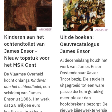
ARCHIEF
ARCHIEF
Kinderen aan het
Uit de boeken:
ochtendtoilet van
Oeuvrecatalogus
James Ensor -
James Ensor
Nieuw topstuk voor
Al decennialang houdt het
het MSK Gent
werk van James Ensor
Oostendenaar Xavier
De Vlaamse Overheid
Tricot bezig. Die studie is
kocht onlangs
Kinderen
uitgegroeid tot een ware
aan het ochtendtoilet
, een
passie die hem gelukkig
schilderij van James
meer plezier dan
Ensor uit 1886. Het werk
hoofdbrekens bezorgt. De
dat 2,8 miljoen euro
nieuwe bijgewerkte versie
kostte is in bruikleen