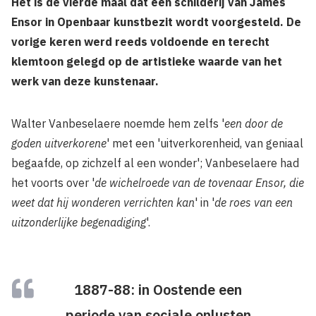
Het is de vierde maal dat een schilderij van James
Ensor in Openbaar kunstbezit wordt voorgesteld. De
vorige keren werd reeds voldoende en terecht
klemtoon gelegd op de artistieke waarde van het
werk van deze kunstenaar.
Walter Vanbeselaere noemde hem zelfs '
een door de
goden uitverkorene
' met een 'uitverkorenheid, van geniaal
begaafde, op zichzelf al een wonder'; Vanbeselaere had
het voorts over '
de wichelroede van de tovenaar Ensor, die
weet dat hij wonderen verrichten kan
' in '
de roes van een
uitzonderlijke begenadiging
'.
1887-88: in Oostende een
periode van sociale onlusten