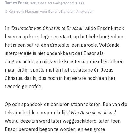
James Ensor
,
Jezus aan het volk getoond
, 1880
© Koninklijk Museum voor Schone Kunsten, Antwerpen
In '
De intocht van Christus te Brussel
' wilde Ensor kritiek
leveren op kerk, leger en staat, op het hele burgerdom;
het is een satire, een groteske, een parodie. Volgende
interpretatie is niet ondenkbaar: dat Ensor als
ontgoochelde en miskende kunstenaar enkel en alleen
maar bitter spotte met én het socialisme én Jezus
Christus, dat hij dus noch in het eerste noch aan het
tweede geloofde.
Op een spandoek en banieren staan teksten. Een van die
teksten luidde oorspronkelijk '
Vive Anseele et Jésus
'.
Welnu, deze zin werd later weggeschilderd, later, toen
Ensor beroemd begon te worden, en een grote