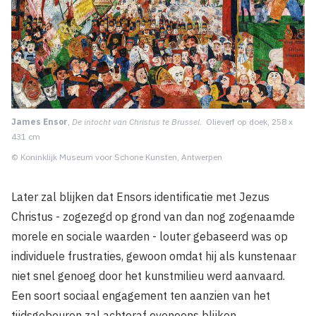
James Ensor
,
De intocht van Christus te Brussel
. Olieverf op doek, 258 x
431 cm
© Koninklijk Museum voor Schone Kunsten, Antwerpen
Later zal blijken dat Ensors identificatie met Jezus
Christus - zogezegd op grond van dan nog zogenaamde
morele en sociale waarden - louter gebaseerd was op
individuele frustraties, gewoon omdat hij als kunstenaar
niet snel genoeg door het kunstmilieu werd aanvaard.
Een soort sociaal engagement ten aanzien van het
tijdsgebeuren zal achteraf eveneens blijken