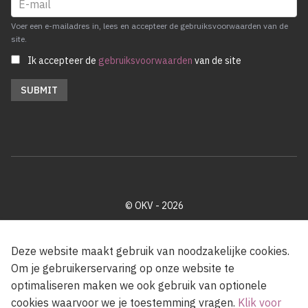
Voer een e-mailadres in, lees en accepteer de gebruiksvoorwaarden van de
site.
Ik accepteer de
gebruiksvoorwaarden
van de site
© OKV - 2026
Privacy policy
Cookie disclaimer
Footer
Deze website maakt gebruik van noodzakelijke cookies.
Om je gebruikerservaring op onze website te
optimaliseren maken we ook gebruik van optionele
Met steun van de Vlaamse Gemeenschap
cookies waarvoor we je toestemming vragen.
Klik voor