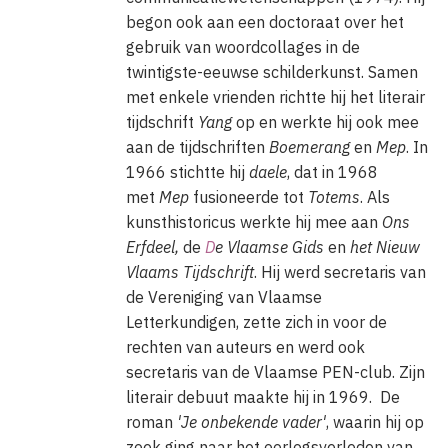
begon ook aan een doctoraat over het
gebruik van woordcollages in de
twintigste-eeuwse schilderkunst. Samen
met enkele vrienden richtte hij het literair
tijdschrift
Yang
op en werkte hij ook mee
aan de tijdschriften
Boemerang
en
Mep
. In
1966 stichtte hij
daele
, dat in 1968
met
Mep
fusioneerde tot
Totems
. Als
kunsthistoricus werkte hij mee aan
Ons
Erfdeel,
de
D
e Vlaamse Gids
en
het Nieuw
Vlaams Tijdschrift
. Hij werd secretaris van
de Vereniging van Vlaamse
Letterkundigen, zette zich in voor de
rechten van auteurs en werd ook
secretaris van de Vlaamse PEN-club. Zijn
literair debuut maakte hij in 1969. De
roman
'Je onbekende vader'
, waarin hij op
zoek ging naar het oorlogsverleden van