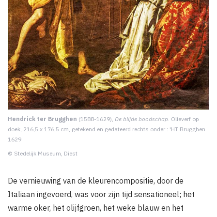
Hendrick ter Brugghen
(1588-1629),
De blijde boodschap
. Olieverf op
doek, 216,5 x 176,5 cm, getekend en gedateerd rechts onder : 'HT Brugghen
1629
© Stedelijk Museum, Diest
De vernieuwing van de kleurencompositie, door de
Italiaan ingevoerd, was voor zijn tijd sensationeel; het
warme oker, het olijfgroen, het weke blauw en het