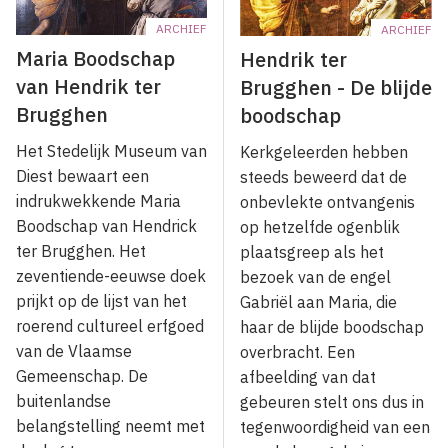
ARCHIEF
ARCHIEF
Maria Boodschap
Hendrik ter
van Hendrik ter
Brugghen - De blijde
Brugghen
boodschap
Het Stedelijk Museum van
Kerkgeleerden hebben
Diest bewaart een
steeds beweerd dat de
indrukwekkende Maria
onbevlekte ontvangenis
Boodschap van Hendrick
op hetzelfde ogenblik
ter Brugghen. Het
plaatsgreep als het
zeventiende-eeuwse doek
bezoek van de engel
prijkt op de lijst van het
Gabriël aan Maria, die
roerend cultureel erfgoed
haar de blijde boodschap
van de Vlaamse
overbracht. Een
Gemeenschap. De
afbeelding van dat
buitenlandse
gebeuren stelt ons dus in
belangstelling neemt met
tegenwoordigheid van een