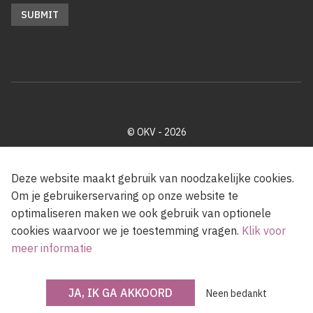
© OKV - 2026
Privacy policy
Cookie disclaimer
Footer
Deze website maakt gebruik van noodzakelijke cookies.
Om je gebruikerservaring op onze website te
optimaliseren maken we ook gebruik van optionele
Met steun van de Vlaamse Gemeenschap
cookies waarvoor we je toestemming vragen.
Klik voor
meer informatie
JA, IK GA AKKOORD
Neen bedankt