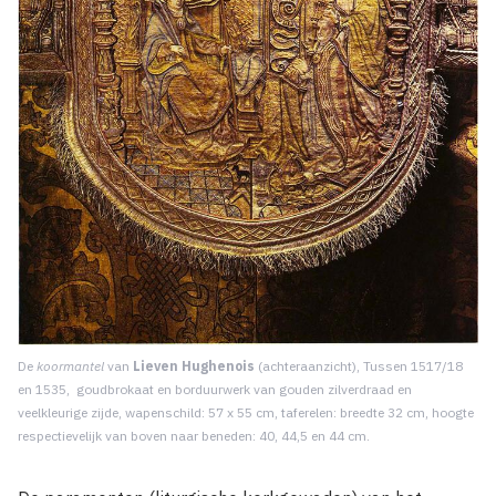
De
koormantel
van
Lieven Hughenois
(achteraanzicht), Tussen 1517/18
en 1535, goudbrokaat en borduurwerk van goud­en zilverdraad en
veelkleurige zijde, wapenschild: 57 x 55 cm, taferelen: breedte 32 cm, hoogte
respectie­velijk van boven naar beneden: 40, 44,5 en 44 cm.