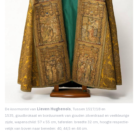
De
koormantel
van
Lieven Hughenois
, Tussen 1517/18 en
1535, goudbrokaat en borduurwerk van goud­en zilverdraad en veelkleurige
zijde, wapenschild: 57 x 55 cm, taferelen: breedte 32 cm, hoogte respectie­
velijk van boven naar beneden: 40, 44,5 en 44 cm.