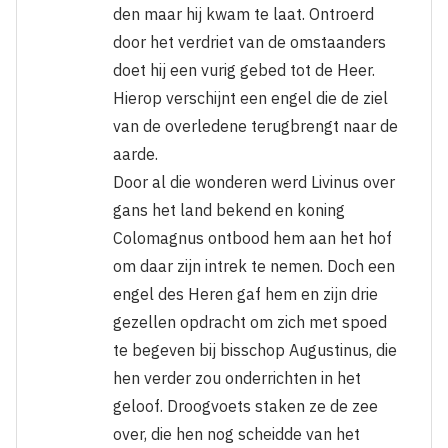
den maar hij kwam te laat. Ontroerd
door het verdriet van de omstaanders
doet hij een vurig gebed tot de Heer.
Hierop ver­schijnt een engel die de ziel
van de over­ledene terugbrengt naar de
aarde.
Door al die wonderen werd Livinus over
gans het land bekend en koning
Colomag­nus ontbood hem aan het hof
om daar zijn intrek te nemen. Doch een
engel des He­ren gaf hem en zijn drie
gezellen opdracht om zich met spoed
te begeven bij bis­schop Augustinus, die
hen verder zou on­derrichten in het
geloof. Droogvoets sta­ken ze de zee
over, die hen nog scheidde van het