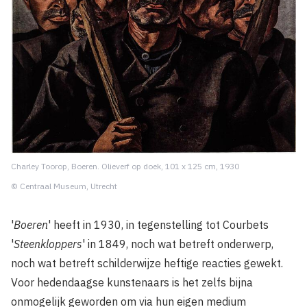
Charley Toorop, Boeren. Olieverf op doek, 101 x 125 cm, 1930
© Centraal Museum, Utrecht
'
Boeren
' heeft in 1930, in tegenstelling tot Courbets
'
Steenkloppers
' in 1849, noch wat betreft onderwerp,
noch wat betreft schilderwijze heftige reacties gewekt.
Voor hedendaagse kunstenaars is het zelfs bijna
onmogelijk geworden om via hun eigen medium