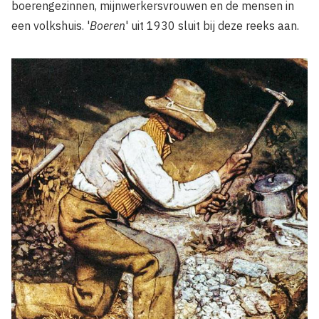
boerengezinnen, mijnwerkersvrouwen en de mensen in
een volkshuis. '
Boeren
' uit 1930 sluit bij deze reeks aan.