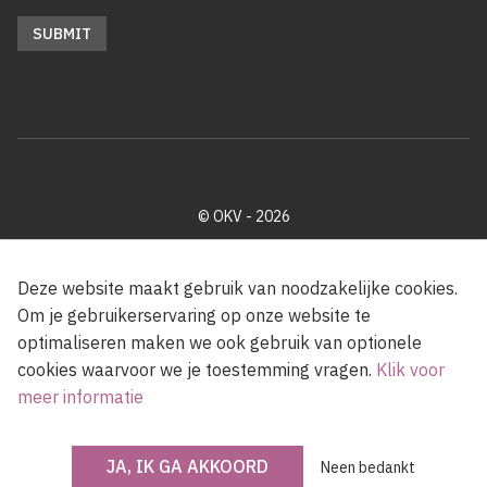
© OKV - 2026
Privacy policy
Cookie disclaimer
Footer
Deze website maakt gebruik van noodzakelijke cookies.
Om je gebruikerservaring op onze website te
optimaliseren maken we ook gebruik van optionele
Met steun van de Vlaamse Gemeenschap
cookies waarvoor we je toestemming vragen.
Klik voor
meer informatie
JA, IK GA AKKOORD
Neen bedankt