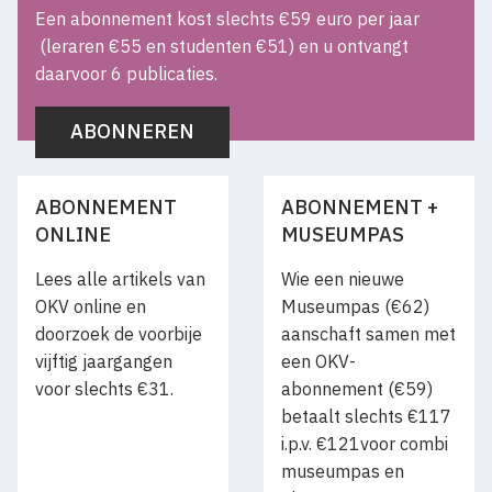
Een abonnement kost slechts €59 euro per jaar
hem in een andere richting, die van het ‘mondaine’
(leraren €55 en studenten €51) en u ontvangt
portret, met een duidelijk realistische inslag. De criticus
daarvoor 6 publicaties.
Edmond About raadt hem aan “te regeren over het
domein van de gratie”.
ABONNEREN
Stevens volgt die raad. Zijn rol als voortrekker van het
ABONNEMENT
ABONNEMENT +
realisme in België is kort geweest. Hij wordt snel
ONLINE
MUSEUMPAS
aanvaard in het artistieke wereldje in Parijs. Zijn huwelijk
Lees alle artikels van
Wie een nieuwe
met de erfgename van een familie met aanzien, Albertine
OKV online en
Museumpas (€62)
Blanc, genaamd Marie, in 1858 draagt daar toe bij.
doorzoek de voorbije
aanschaft samen met
Getuigen waren Eugène Delacroix, Alexandre Dumas
vijftig jaargangen
een OKV-
junior en Florent Willems. De jonge familie Stevens
voor slechts €31.
abonnement (€59)
maakt deel uit van een circuit van ’oirees’ waartoe nog
betaalt slechts €117
Manet, Degas en Morisot behoren. Via zo een avond bij
i.p.v. €121voor combi
Stevens komt Manet in contact met zijn latere marchand
museumpas en