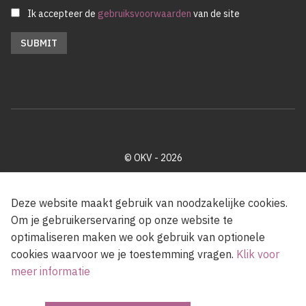
Ik accepteer de
gebruiksvoorwaarden
van de site
© OKV - 2026
Privacy policy
Cookie disclaimer
Footer
Deze website maakt gebruik van noodzakelijke cookies.
Om je gebruikerservaring op onze website te
optimaliseren maken we ook gebruik van optionele
Met steun van de Vlaamse Gemeenschap
cookies waarvoor we je toestemming vragen.
Klik voor
meer informatie