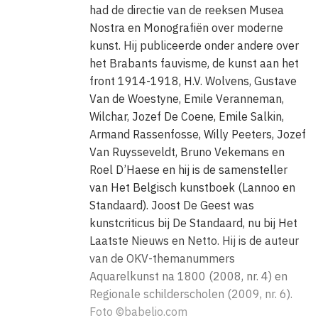
Salons, met als uitschieters het panorama
Histoire du
had de directie van de reeksen Musea
Siècle
tijdens de Wereldtentoonstelling van 1889 en een
Nostra en Monografiën over moderne
kunst. Hij publiceerde onder andere over
retrospectieve (200 werken) in de Ecole des Beaux-Arts,
het Brabants fauvisme, de kunst aan het
in 1900, met een inleiding van Robert de Montesquiou.
front 1914-1918, H.V. Wolvens, Gustave
Dat was het toppunt van een carrière in Parijs.
Van de Woestyne, Emile Veranneman,
Wilchar, Jozef De Coene, Emile Salkin,
Stevens groeide op in Brussel. Zijn vader kwam uit Puurs,
Armand Rassenfosse, Willy Peeters, Jozef
en bezat een kunstverzameling met o.a. aquarellen van
Van Ruysseveldt, Bruno Vekemans en
Delacroix. De moeder was Brusselse. Haar ouders
Roel D’Haese en hij is de samensteller
van Het Belgisch kunstboek (Lannoo en
hielden Café de l’Amitié open op het Koningsplein. Daar
Standaard). Joost De Geest was
kwamen vele Franse bannelingen, politici, journalisten
kunstcriticus bij De Standaard, nu bij Het
enz. Voor de kinderen die daar geboren werden en
Laatste Nieuws en Netto. Hij is de auteur
opgroeiden: de dierenschilder Jozef (1816-1892), de
van de OKV-themanummers
jong gestorven Juliette (1818-1834), Alfred (1823-
Aquarelkunst na 1800 (2008, nr. 4) en
1906) en Arthur (1825-1890) waren die contacten een
Regionale schilderscholen (2009, nr. 6).
uitstekende leerschool.
Foto ©babelio.com