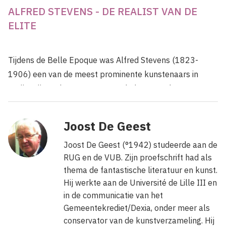
ALFRED STEVENS - DE REALIST VAN DE
ELITE
Tijdens de Belle Epoque was Alfred Stevens (1823-
1906) een van de meest prominente kunstenaars in
Parijs. Hij werd vergeten en een halve eeuw later
herontdekt door de kunsthandel. De retrospectieve in de
KMSKB in Brussel (nog tot 23 augustus 2009) en het
Joost De Geest
Van Gogh museum in Amsterdam (van 18 september
2009 tot 24 januari 2010) brengt een revelatie. Bij de
Joost De Geest (°1942) studeerde aan de
RUG en de VUB. Zijn proefschrift had als
tentoonstelling publiceert het Mercatorfonds, in co-editie
thema de fantastische literatuur en kunst.
met de beide musea, een monografie met bijdragen van
Hij werkte aan de Université de Lille III en
Belgische, Nederlandse en Franse specialisten.
in de communicatie van het
Gemeentekrediet/Dexia, onder meer als
Vanaf 1880 nam Stevens er deel aan alle belangrijke
conservator van de kunstverzameling. Hij