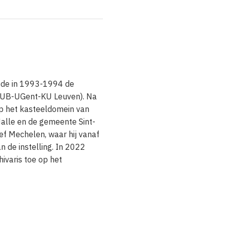
lgde in 1993-1994 de
 (VUB-UGent-KU Leuven). Na
p het kasteeldomein van
alle en de gemeente Sint-
ief Mechelen, waar hij vanaf
n de instelling. In 2022
hivaris toe op het