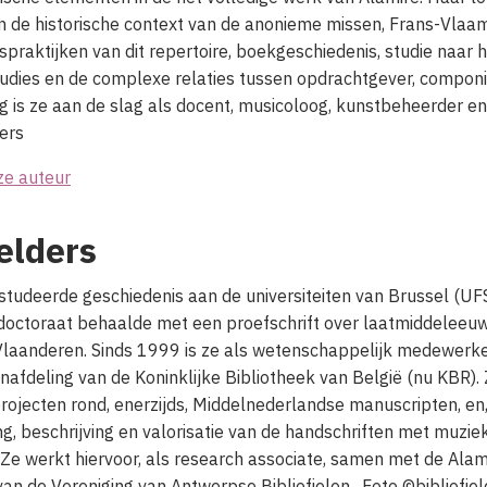
en de historische context van de anonieme missen, Frans-Vlaa
gspraktijken van dit repertoire, boekgeschiedenis, studie naar
studies en de complexe relaties tussen opdrachtgever, componis
 is ze aan de slag als docent, musicoloog, kunstbeheerder en 
ers
ze auteur
elders
studeerde geschiedenis aan de universiteiten van Brussel (UF
 doctoraat behaalde met een proefschrift over laatmiddeleeuws
laanderen. Sinds 1999 is ze als wetenschappelijk medewerk
nafdeling van de Koninklijke Bibliotheek van België (nu KBR). 
ojecten rond, enerzijds, Middelnederlandse manuscripten, en,
ing, beschrijving en valorisatie van de handschriften met muzi
 Ze werkt hiervoor, als research associate, samen met de Alami
van de Vereniging van Antwerpse Bibliofielen. Foto ©bibliofie