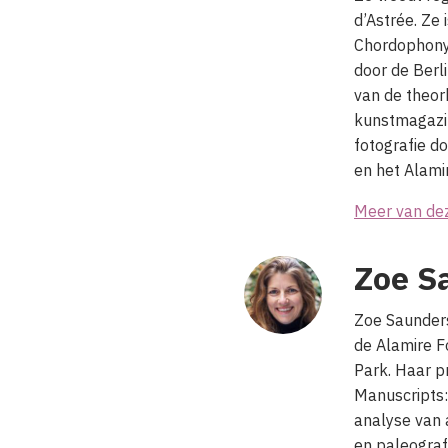
d’Astrée. Ze 
Chordophony.
door de Berl
van de theor
kunstmagazin
fotografie d
en het Alami
Meer van de
Zoe S
Zoe Saunders
de Alamire F
Park. Haar p
Manuscripts:
analyse van 
en paleograf