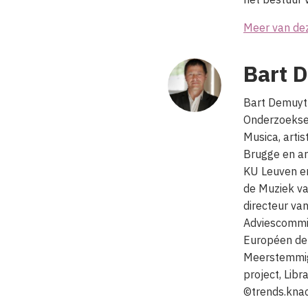
Meer van de
Bart 
Bart Demuyt 
Onderzoeksee
Musica, arti
Brugge en ar
KU Leuven en
de Muziek va
directeur va
Adviescommi
Européen de 
Meerstemmig
project, Lib
©trends.kna