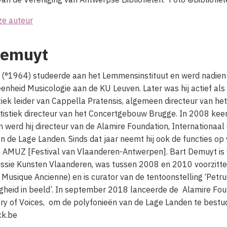
ze auteur
Demuyt
(°1964) studeerde aan het Lemmensinstituut en werd nadien
nheid Musicologie aan de KU Leuven. Later was hij actief als 
stiek leider van Cappella Pratensis, algemeen directeur van he
tistiek directeur van het Concertgebouw Brugge. In 2008 kee
 werd hij directeur van de Alamire Foundation, Internationaal
n de Lage Landen. Sinds dat jaar neemt hij ook de functies op
n AMUZ [Festival van Vlaanderen-Antwerpen]. Bart Demuyt is 
ssie Kunsten Vlaanderen, was tussen 2008 en 2010 voorzitt
Musique Ancienne) en is curator van de tentoonstelling ‘Petru
heid in beeld’. In september 2018 lanceerde de Alamire Fou
rary of Voices, om de polyfonieën van de Lage Landen te bestu
ck.be