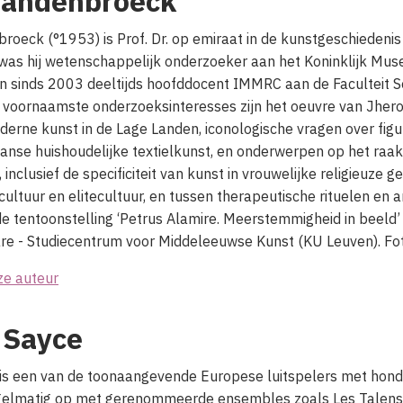
Vandenbroeck
broeck (°1953) is
Prof. Dr. op emiraat
in de kunstgeschiedenis
as hij wetenschappelijk onderzoeker aan het Koninklijk Mu
 sinds 2003 deeltijds hoofddocent IMMRC aan de Faculteit 
 voornaamste onderzoeksinteresses zijn het oeuvre van Jhero
erne kunst in de Lage Landen, iconologische vragen over figu
anse huishoudelijke textielkunst, en onderwerpen op het raa
 inclusief de specificiteit van kunst in vrouwelijke religieuze
ultuur en elitecultuur, en tussen therapeutische rituelen en art
de tentoonstelling ‘Petrus Alamire. Meerstemmigheid in beeld’ 
re - Studiecentrum voor Middeleeuwse Kunst (KU Leuven).
Fo
ze auteur
 Sayce
 is een van de toonaangevende Europese luitspelers met hon
gelmatig op met gerenommeerde ensembles zoals Les Talens 