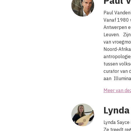
Paul 
Paul Vanden
Vanaf 1980 w
Antwerpen en
Leuven. Zijn
van vroegmod
Noord-Afrika
antropologie,
tussen volksc
curator van 
aan
Illumina
Meer van de
Lynda
Lynda Sayce
Ze treedt re