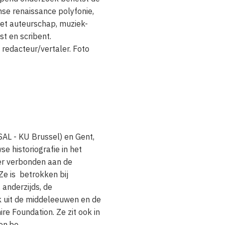
mse renaissance polyfonie,
 het auteurschap, muziek-
t en scribent.
redacteur/vertaler. Foto
SAL - KU Brussel) en Gent,
e historiografie in het
er verbonden aan de
Ze is betrokken bij
 anderzijds, de
ek uit de middeleeuwen en de
re Foundation. Ze zit ook in
len.be