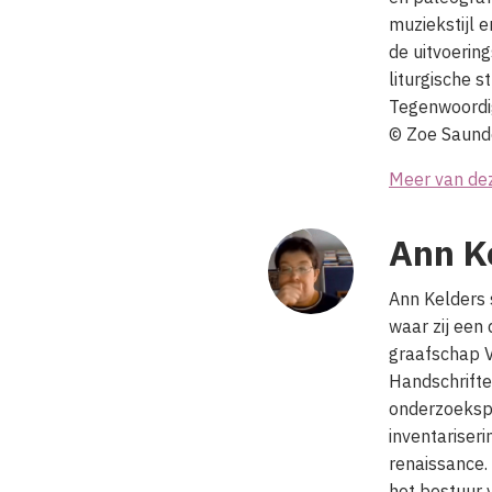
muziekstijl 
de uitvoerin
liturgische 
Tegenwoordig
© Zoe Saund
Meer van de
Ann K
Ann Kelders 
waar zij een
graafschap V
Handschrifte
onderzoekspr
inventariser
renaissance.
het bestuur 