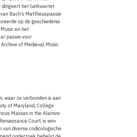
 dirigeert het luitkwartet
g van Bach’s Mattheuspassie
toreerde op de geschiedenis
 Music en het
ar passie voor
e Archive of Medieval Music
, waar ze verbonden is aan
ity of Maryland, College
mous Masses in the Alamire
Renaissance Court, is een
 van diverse codicologische
lopend onderzoek behelst de