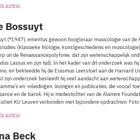
ze auteur
e Bossuyt
yt (°1947), emeritus gewoon hoogleraar musicologie van de K
 studies (klassieke filologie, kunstgeschiedenis en musicologie
p uit de Renaissancepolyfonie, dat zijn wetenschappelijk on
dus Lassus en zijn tijd). In het kader van dit onderzoek was hij 
bino, en bekleedde hij de Erasmus Leerstoel aan de Harvard Un
st zijn onderzoek besteedt hij veel aandacht aan wetenschappe
mma’s en -inleidingen, lezingen en publicaties, die vooral toe
ssance en de barok. Hij is medestichter van de Alamire Foundat
aculteit KU Leuven verbonden met bijzondere opdrachten. Fot
ze auteur
ina Beck