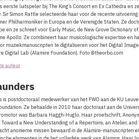
is eerste luitspeler bij The King’s Consort en Ex Cathedra en ze
 Sir Simon Rattle selecteerde haar voor de recente uitvoerin
iner Philharmoniker in Europa en de Verenigde Staten. Ze doc
be en ze schreef voor Early Music, de New Grove Dictionary of
e Apollo. Ze combineert haar musicologische expertise en ha
oor muziekmanuscripten te digitaliseren voor het Digital Imag
re Digital Lab (Alamire Foundation). Foto ©theorbo.com
ze auteur
aunders
 is postdoctoraal medewerker van het FWO aan de KU Leuven
oundation. Ze behaalde in 2010 haar doctoraat aan de Univers
romotor was Barbara Haggh-Huglo. Haar proefschrift, Anony
 Toward a New Understanding of a Repertoire, an Atelier, and 
acht anonieme missen bewaard in de Alamire-manuscripten en
ische elementen in de het volledige werk van Alamire. Haar 