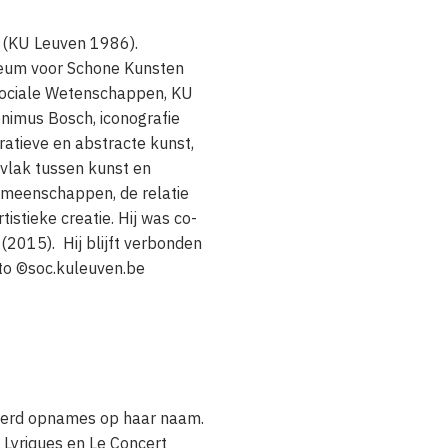
 (KU Leuven 1986).
seum voor Schone Kunsten
Sociale Wetenschappen, KU
nimus Bosch, iconografie
ratieve en abstracte kunst,
kvlak tussen kunst en
 gemeenschappen, de relatie
istieke creatie. Hij was co-
(2015). Hij blijft verbonden
to ©soc.kuleuven.be
derd opnames op haar naam.
Lyriques en Le Concert