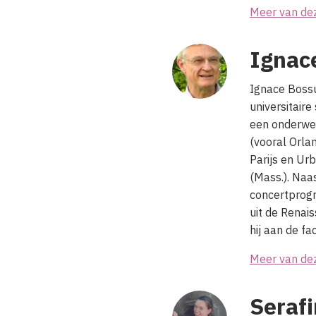
Meer van de
Ignac
Ignace Bossu
universitaire
een onderwer
(vooral Orlan
Parijs en Ur
(Mass.). Naa
concertprogra
uit de Renai
hij aan de f
Meer van de
Seraf