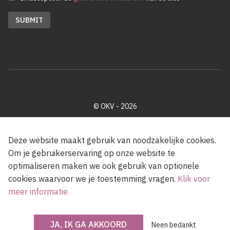
© OKV - 2026
Privacy policy
Cookie disclaimer
Footer
Deze website maakt gebruik van noodzakelijke cookies.
Om je gebruikerservaring op onze website te
optimaliseren maken we ook gebruik van optionele
Met steun van de Vlaamse Gemeenschap
cookies waarvoor we je toestemming vragen.
Klik voor
meer informatie
JA, IK GA AKKOORD
Neen bedankt