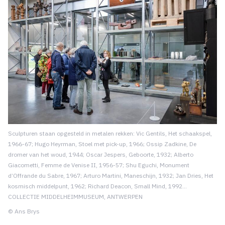
Sculpturen staan opgesteld in metalen rekken: Vic Gentils, Het schaakspel,
1966-67; Hugo Heyrman, Stoel met pick-up, 1966; Ossip Zadkine, De
dromer van het woud, 1944; Oscar Jespers, Geboorte, 1932; Alberto
Giacometti, Femme de Venise II, 1956-57; Shu Eguchi, Monument
d’Offrande du Sabre, 1967; Arturo Martini, Maneschijn, 1932; Jan Dries, Het
kosmisch middelpunt, 1962; Richard Deacon, Small Mind, 1992…
COLLECTIE MIDDELHEIMMUSEUM, ANTWERPEN
© Ans Brys