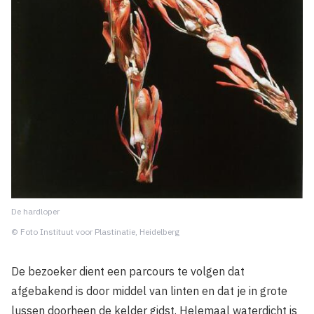
De hardloper
© Foto Instituut voor Plastinatie, Heidelberg
De bezoeker dient een parcours te volgen dat
afgebakend is door middel van linten en dat je in grote
lussen doorheen de kelder gidst. Helemaal waterdicht is