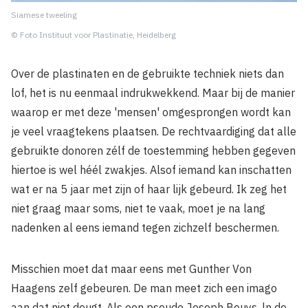
Siamese tweeling
© Foto Instituut voor Plastinatie, Heidelberg
Over de plastinaten en de gebruikte techniek niets dan
lof, het is nu eenmaal indrukwekkend. Maar bij de manier
waarop er met deze 'mensen' omgesprongen wordt kan
je veel vraagtekens plaatsen. De rechtvaardiging dat alle
gebruikte donoren zélf de toestemming hebben gegeven
hiertoe is wel héél zwakjes. Alsof iemand kan inschatten
wat er na 5 jaar met zijn of haar lijk gebeurd. Ik zeg het
niet graag maar soms, niet te vaak, moet je na lang
nadenken al eens iemand tegen zichzelf beschermen.
Misschien moet dat maar eens met Gunther Von
Haagens zelf gebeuren. De man meet zich een imago
aan dat niet deugt. Als een pseudo Joseph Beuys. ln de