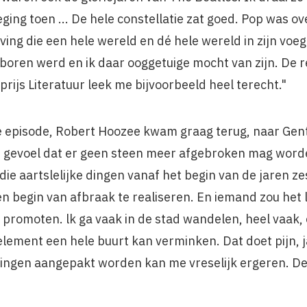
ging toen ... De hele constellatie zat goed. Pop was 
ing die een hele wereld en dé hele wereld in zijn vo
boren werd en ik daar ooggetuige mocht van zijn. De r
rijs Literatuur leek me bijvoorbeeld heel terecht."
episode, Robert Hoozee kwam graag terug, naar Gent 
t gevoel dat er geen steen meer afgebro­ken mag worde
die aartslelijke dingen vanaf het begin van de jaren ze
begin van afbraak te realiseren. En iemand zou het 
omoten. lk ga vaak in de stad wandelen, heel vaak, en
lement een hele buurt kan verminken. Dat doet pijn, 
dingen aangepakt worden kan me vreselijk ergeren. D