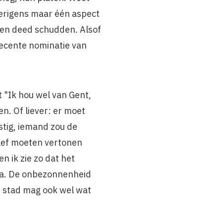
overigens maar één aspect
egen deed schudden. Alsof
ecente nomina­tie van
"Ik hou wel van Gent,
n. Of liever: er moet
stig, iemand zou de
lef moeten vertonen
 ik zie zo dat het
ja. De onbezonnen­heid
e stad mag ook wel wat