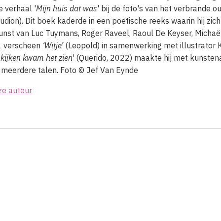
ve verhaal '
Mijn huis dat was
' bij de foto's van het verbrande ou
dion). Dit boek kaderde in een poëtische reeks waarin hij zich 
nst van Luc Tuymans, Roger Raveel, Raoul De Keyser, Michaë
1 verscheen
‘Witje’
(Leopold) in samenwerking met illustrator K
 kijken kwam het zien'
(Querido, 2022) maakte hij met kunstena
n meerdere talen.
Foto ©
Jef Van Eynde
ze auteur