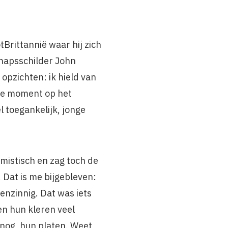
­Brittannië waar hij zich
chapsschilder John
p­zichten: ik hield van
ste moment op het
l toe­gankelijk, jonge
mis­tisch en zag toch de
Dat is me bijgebleven:
genzinnig. Dat was iets
en hun kleren veel
 nog, hun platen. Weet