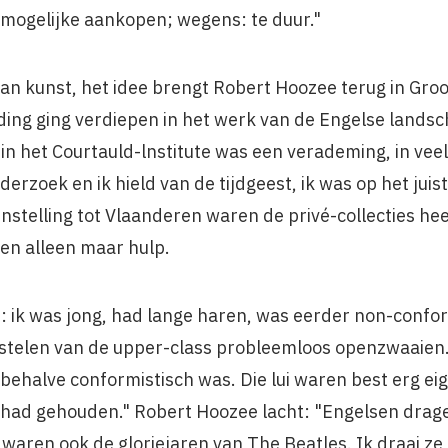
r mogelijke aankopen; wegens: te duur."
van kunst, het idee brengt Robert Hoozee terug in Groot
eiding ging verdiepen in het werk van de Engelse lands
n het Courtauld-lnstitute was een verademing, in veel o
erzoek en ik hield van de tijdgeest, ik was op het jui
gen­stelling tot Vlaanderen waren de privé-collecties hee
en alleen maar hulp.
n: ik was jong, had lange haren, was eerder non-confor
stelen van de upper-class probleemloos openzwaaien. 
 behalve confor­mistisch was. Die lui waren best erg ei
jk had gehouden." Robert Hoozee lacht: "Engelsen drag
t waren ook de gloriejaren van The Beatles. Ik draai ze