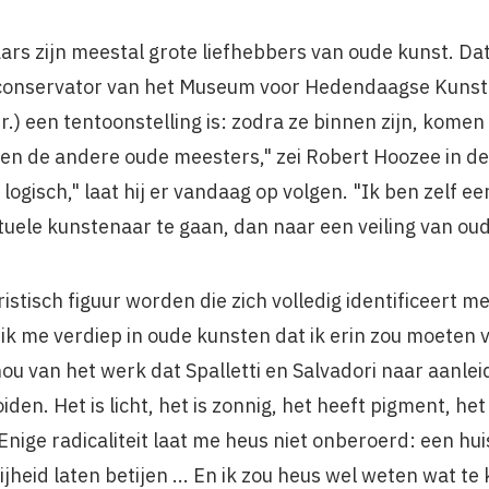
s zijn meestal grote liefhebbers van oude kunst. Dat
t, conservator van het Museum voor Hedendaagse Kunst 
.) een tentoonstelling is: zodra ze binnen zijn, kome
en de andere oude meesters," zei Robert Hoozee in d
s logisch," laat hij er vandaag op volgen. "Ik ben zelf 
tuele kunstenaar te gaan, dan naar een veiling van ou
ris­tisch figuur worden die zich volledig identificeert m
 ik me verdiep in oude kunsten dat ik erin zou moeten ve
 hou van het werk dat Spalletti en Salvadori naar aanl
oiden. Het is licht, het is zonnig, het heeft pigment, he
 Enige radicaliteit laat me heus niet onberoerd: een hu
vrijheid laten betijen ... En ik zou heus wel weten wat te