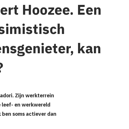
ert Hoozee. Een
simistisch
ensgenieter, kan
?
adori. Zijn werkterrein
e leef- en werkwereld
k ben soms actiever dan