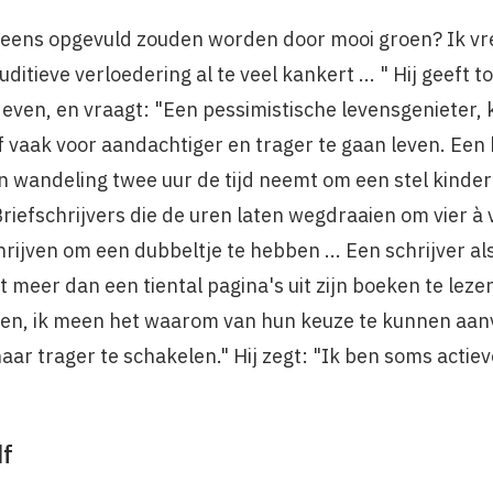
u eens opgevuld zouden worden door mooi groen? Ik vre
uditieve verloedering al te veel kan­kert ... " Hij geeft
gt even, en vraagt: "Een pessimistische levensgenieter,
lf vaak voor aandachtiger en trager te gaan leven. Een
een wandeling twee uur de tijd neemt om een stel kinder
 Briefschrijvers die de uren laten wegdraaien om vier à v
rijven om een dubbeltje te hebben ... Een schrijver als
meer dan een tiental pagina's uit zijn boeken te lezen
pen, ik meen het waarom van hun keuze te kunnen aanv
aar trager te schakelen." Hij zegt: "Ik ben soms actieve
df