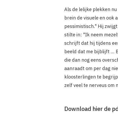
Als de lelijke plekken n
brein de visuele en ook a
pessimistisch." Hij zwij
stilte in: "Ik neem meze
schrijft dat hij tijdens 
beeld dat me bijblijft ...
die dan nog eens oversch
aanraadt om per dag niet 
kloosterlingen te begrij
zelf veel te nerveus om n
Download hier de p