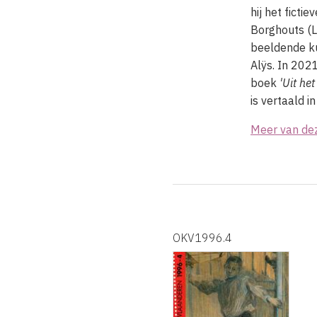
hij het fictie
Borghouts (Lu
beeldende ku
Alÿs. In 202
boek
'Uit het
is vertaald i
Meer van de
OKV1996.4