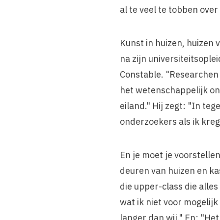
al te veel te tobben ove
Kunst in huizen, huizen 
na zijn universiteitsopl
Constable. "Researchen i
het wetenschappelijk ond
eiland." Hij zegt: "In te
onderzoekers als ik kreg
En je moet je voorstelle
deuren van huizen en ka
die upper-class die alles
wat ik niet voor mogeli
langer dan wij." En: "He