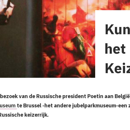
Kun
het
Keiz
 bezoek van de Russische president Poetin aan België
museum
te Brussel -het andere jubelparkmuseum-een 
ussische keizerrijk
.