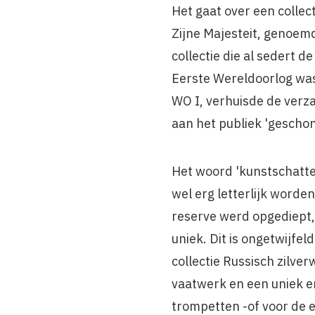
Het gaat over een collec
Zijne Majesteit, genoemd
collectie die al sedert d
Eerste Wereldoorlog was 
WO I, verhuisde de verza
aan het publiek 'gescho
Het woord 'kunstschatte
wel erg letterlijk word
reserve werd opgediept,
uniek. Dit is ongetwijfel
collectie Russisch zilver
vaatwerk en een uniek e
trompetten -of voor de e