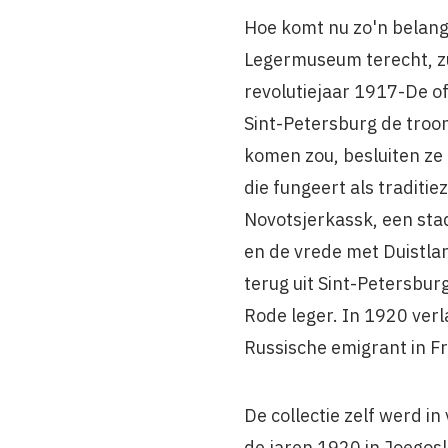
Hoe komt nu zo'n belangr
Legermuseum terecht, zu
revolutiejaar 1917-De o
Sint-Petersburg de troo
komen zou, besluiten ze
die fungeert als traditie
Novotsjerkassk, een stad
en de vrede met Duistla
terug uit Sint-Petersbur
Rode leger. In 1920 verla
Russische emigrant in F
De collectie zelf werd i
de jaren 1920 in Joegosl