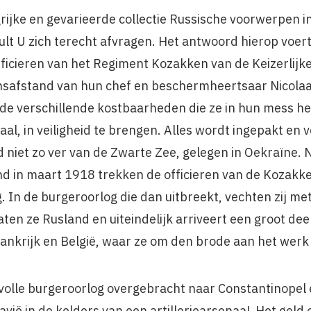
ijke en gevarieerde collectie Russische voorwerpen i
lt U zich terecht afvragen. Het antwoord hierop voert
fficieren van het Regiment Kozakken van de Keizerlij
nsafstand van hun chef en beschermheertsaar Nicolaa
 de verschillende kostbaarheden die ze in hun mess 
zaal, in veiligheid te brengen. Alles wordt ingepakt en 
 niet zo ver van de Zwarte Zee, gelegen in Oekraïne. 
nd in maart 1918 trekken de officieren van de Kozakk
g. In de burgeroorlog die dan uitbreekt, vechten zij me
ten ze Rusland en uiteindelijk arriveert een groot deel
rankrijk en België, waar ze om den brode aan het wer
n volle burgeroorlog overgebracht naar Constantinopel 
avië in de kelders van een artilleriearsenaaL Het geld