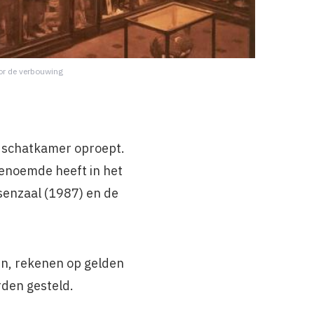
or de verbouwing
te schatkamer oproept.
genoemde heeft in het
enzaal (1987) en de
en, rekenen op gelden
rden gesteld.