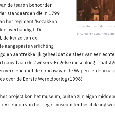
 van de tsaren behoorden
ier standaarden die in 1799
aan het regiment 'Kozakken
De toestand van de zaal vo
rden overhandigd. De
© Koninklijk Legermuseum
l, de keuze van de
e aangepaste verlichting
rgd en aantrekkelijk geheel dat de sfeer van een ech
ertrouwd aan de Zwitsers-Engelse musealoog . Laatst
en verdiend met de opbouw van de Wapen- en Harnass
cties over de Eerste Wereldoorlog (1998).
 het project kon het museum, buiten zijn eigen middel
der Vrienden van het Legermuseum ter beschikking we