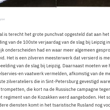
ryse
al is terecht het grote punchvat opgesteld dat aan he
ng van de 100ste verjaardag van de slag bij Leipzig i
lijk onderscheiden had en waar meer algemeen gespro
d. Het is een zilveren meesterwerk dat versierd is me
eelding van de slag bij Leipzig. Daarnaast moeten we 
felservies-en vaatwerk vermelden, afkomstig van de me
te zilverateliers die in Sint-Petersburg gevestigd wa
en trompetten, die kort na de Russische campagne tege
 het regiment van de Kozakken werd aangeboden. Het 
dere diensten komt in het tsaristische Rusland nog voo