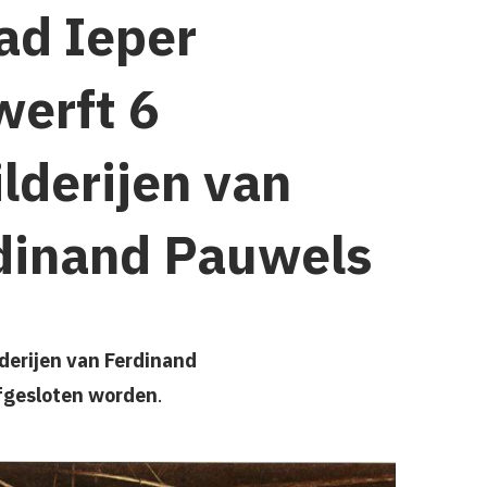
tad Ieper
werft 6
ilderijen van
dinand Pauwels
lderijen van Ferdinand
afgesloten worden
.