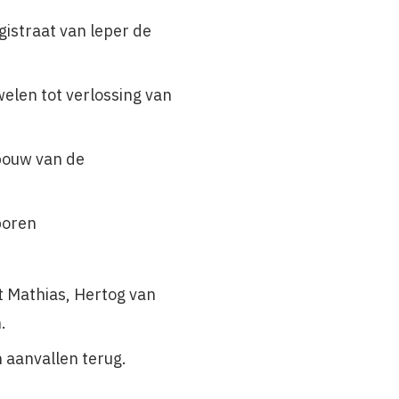
istraat van leper de
elen tot verlossing van
bouw van de
Sporen
t Mathias, Hertog van
n.
n aanvallen terug.