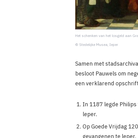
Het schenken van het losgeld aan Gr
© Stedelijke Musea, Ieper
Samen met stadsarchiva
besloot Pauwels om nege
een verklarend opschrif
In 1187 legde Philips
leper.
Op Goede Vrijdag 120
gevangenen te leper.