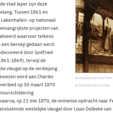
e stad leper zijn deze
belang. Tussen 1861 en
 Lakenhallen -op nationaal
 omvangrijkste projecten van
liseerd waarvoor telkens
s een beroep gedaan werd.
edecoreerd door Godfried
1861-1869), terwijl de
jke vleugel op de verdieping
gewezen werd aan Charles
De Pauwelszaal rond 1900
overleed op 30 maart 1870
© Stedelijke Musea, Ieper
muurschildering
waarna, op 21 mei 1870, de immense opdracht naar F
nsluitende westelijke vleugel door Louis Delbeke van