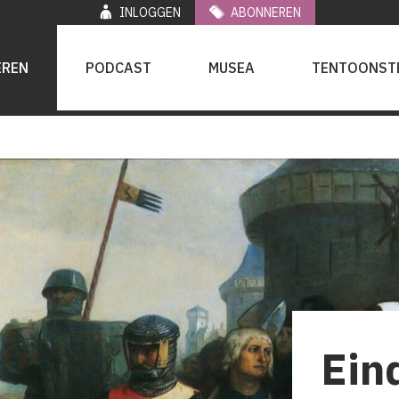
INLOGGEN
ABONNEREN
EREN
PODCAST
MUSEA
TENTOONST
Ein