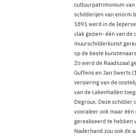
cultuurpatrimonium van d
schilderijen van enorm 
1891 werd in de Ieperse
vlak gezien- één van de
muurschilderkunst gerea
op de beste kunstenaar
Zo werd de Raadszaal g
Guffens en Jan Swerts (
versiering van de oosteli
van de Lakenhallen toe
Degroux. Deze schilder 
vooraleer ook maar één 
gerealiseerd te hebben 
Naderhand zou ook de aa