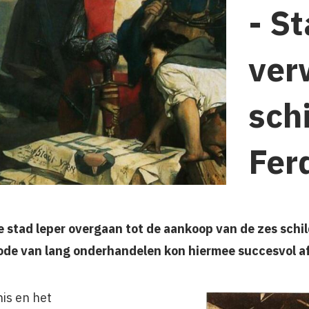
- S
ver
sch
Fer
e stad leper overgaan tot de aankoop van de zes schi
iode van lang onderhandelen kon hiermee succesvol 
is en het