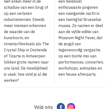
niet enkel meer in de
een heleboel
schaduw van een brug of
enthousiaste jongeren
op een verlaten
een swingende nacht in
industrieterrein. Steeds
een twintigtal Brusselse
meer mensen erkennen
musea. Ze namen er deel
de waarde van de
aan de vijfde editie van
kunstvorm, en
Museum Night Fever, dat
streetartfestivals als The
de jeugd van
Crystal Ship in Oostende
tegenwoordig vergastte
of Tizarte in Antwerpen
op een bonte mix van
lokken grote namen naar
performances, concerten,
ons land. De moeilijkheid
workshops, animaties en
is vaak: hoe vind je al die
een heuse afterparty.
werken?
Volg ons
Facebook
Instagram